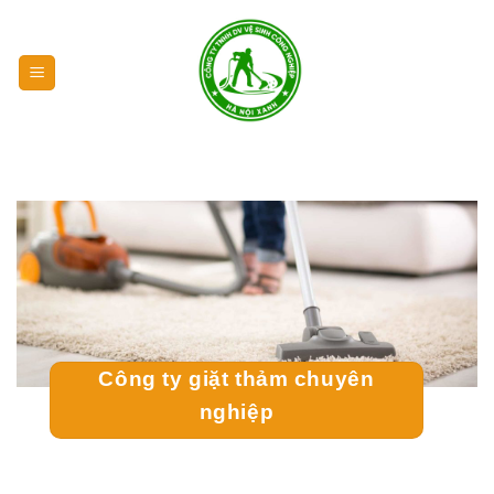
Chuyển
đến
nội
dung
Công ty giặt thảm chuyên
nghiệp