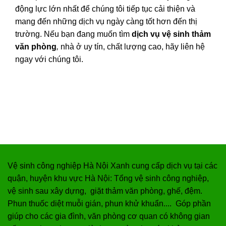
động lực lớn nhất để chúng tôi tiếp tục cải thiện và
mang đến những dịch vụ ngày càng tốt hơn đến thị
trường. Nếu bạn đang muốn tìm
dịch vụ vệ sinh thảm
văn phòng
,
nhà ở uy tín, chất lượng cao, hãy liên hệ
ngay với chúng tôi.
Vệ sinh công nghiệp Hà Nội Xanh cung cấp dịch vụ tại các
quận, huyện khu vực Hà Nội:
Tổng vệ sinh công nghiệp,
vệ sinh sau xây dựng, giặt thảm văn phòng, ghế, đệm.
Phun thuốc diệt muỗi gián, phun khử khuẩn.... Góp phần
giúp cho các gia đình, văn phòng cơ quan có không gian