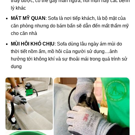
thấy được, có thể gây mẩn ngứa, nổi mụn hay các bệnh
lý khác
MẤT MỸ QUAN
: Sofa là nơi tiếp khách, là bộ mặt của
căn phòng nhưng do bám bẩn sẽ dẫn đến mất thẩm mỹ
cho căn nhà
MÙI HÔI KHÓ CHỊU
: Sofa dùng lâu ngày ám mùi do
thời tiết nồm ẩm, mồ hôi của người sử dụng…ảnh
hưởng tới không khí và sự thoải mái trong quá trình sử
dụng