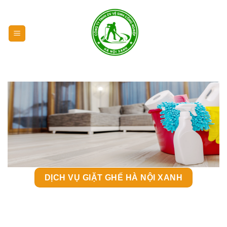
Chuyển
đến
nội
dung
DỊCH VỤ GIẶT GHẾ HÀ NỘI XANH