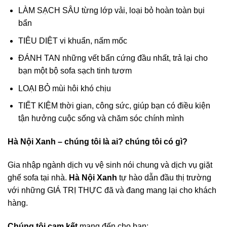
LÀM SẠCH SÂU từng lớp vải, loại bỏ hoàn toàn bụi
bẩn
TIÊU DIỆT vi khuẩn, nấm mốc
ĐÁNH TAN những vết bẩn cứng đầu nhất, trả lại cho
bạn một bộ sofa sạch tinh tươm
LOẠI BỎ mùi hôi khó chịu
TIẾT KIỆM thời gian, công sức, giúp bạn có điều kiện
tận hưởng cuộc sống và chăm sóc chính mình
Hà Nội Xanh
– chúng tôi là ai? chúng tôi có gì?
Gia nhập ngành dịch vụ vệ sinh nói chung và dịch vụ giặt
ghế sofa tại nhà.
Hà Nội Xanh
tự hào dẫn đầu thị trường
với những GIÁ TRỊ THỰC đã và đang mang lại cho khách
hàng.
Chúng tôi cam kết
mang đến cho bạn: