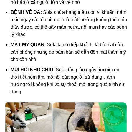
hô hấp ở cả người lớn và trẻ nhỏ
BỆNH VỀ DA:
Sofa chứa hàng triệu con vi khuẩn, nấm
mốc ngay cả trên bề mặt mà mắt thường không thể nhìn
thấy được, có thể gây mẩn ngứa, nổi mụn hay các bệnh
lý khác
MẤT MỸ QUAN
: Sofa là nơi tiếp khách, là bộ mặt của
căn phòng nhưng do bám bẩn sẽ dẫn đến mất thẩm mỹ
cho căn nhà
MÙI HÔI KHÓ CHỊU
: Sofa dùng lâu ngày ám mùi do
thời tiết nồm ẩm, mồ hôi của người sử dụng…ảnh
hưởng tới không khí và sự thoải mái trong quá trình sử
dụng